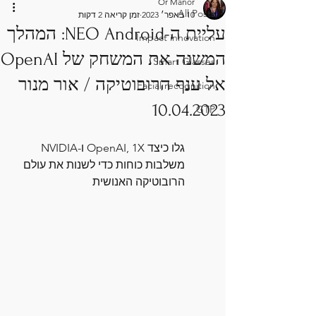
Or Manor
All Posts
10 באפר׳ 2023
זמן קריאה 2 דקות
עליית ה-NEO Android: המהלך
Impact innovation
המשנה את המשחק של OpenAI
Smart Glasses
אל ענף הרובוטיקה / אור מנור
Facial recognition
10.04.2023
GTP
גלו כיצד OpenAI, 1X ו-NVIDIA 
משלבות כוחות כדי לשנות את עולם 
הרובוטיקה האנושית