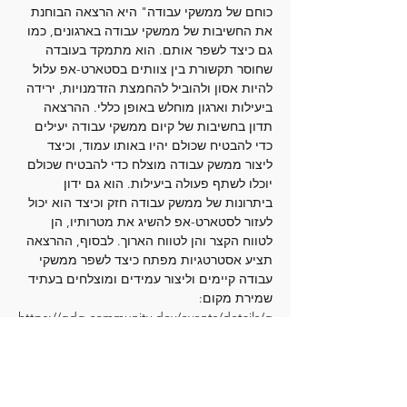
כוחם של ממשקי עבודה" היא הרצאה הבוחנת 
את החשיבות של ממשקי עבודה בארגונים, כמו 
גם כיצד לשפר אותם. הוא מתמקד בעובדה 
שחוסר תקשורת בין צוותים בסטארט-אפ עלול 
להיות אסון ולהוביל להחמצת הזדמנויות, ירידה 
ביעילות וארגון מוחלש באופן כללי. ההרצאה 
תדון בחשיבות של קיום ממשקי עבודה יעילים 
כדי להבטיח שכולם יהיו באותו עמוד, וכיצד 
ליצור ממשק עבודה מוצלח כדי להבטיח שכולם 
יוכלו לשתף פעולה ביעילות. הוא גם ידון 
ביתרונות של ממשק עבודה חזק וכיצד הוא יכול 
לעזור לסטארט-אפ להשיג את מטרותיו, הן 
לטווח הקצר והן לטווח הארוך. לבסוף, ההרצאה 
תציע אסטרטגיות מפתח כיצד לשפר ממשקי 
עבודה קיימים וליצור עמידים ומוצלחים בעתיד
שמירת מקום: 
https://gdg.community.dev/events/details/g
oogle-gdg-rehovot-presents-typvkh-
tqshvrt-pqtybyt-bstrt-pym-vkhbrvt-kvkhm-
shl-mmshqy-bvdh-fostering-effective-
communication/