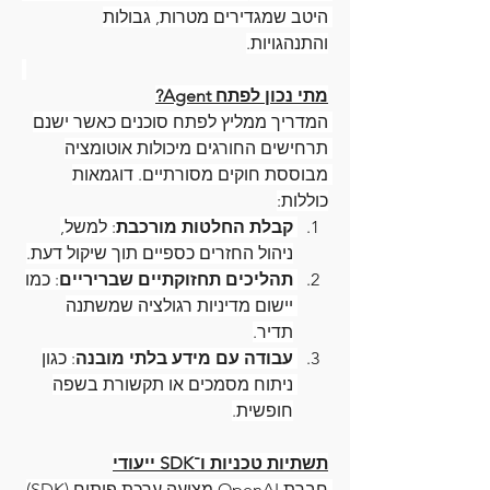
היטב שמגדירים מטרות, גבולות 
והתנהגויות.
מתי נכון לפתח Agent?
המדריך ממליץ לפתח סוכנים כאשר ישנם 
תרחישים החורגים מיכולות אוטומציה 
מבוססת חוקים מסורתיים. דוגמאות 
כוללות:
קבלת החלטות מורכבת
: למשל, 
ניהול החזרים כספיים תוך שיקול דעת.
תהליכים תחזוקתיים שבריריים
: כמו 
יישום מדיניות רגולציה שמשתנה 
תדיר.
עבודה עם מידע בלתי מובנה
: כגון 
ניתוח מסמכים או תקשורת בשפה 
חופשית.
תשתיות טכניות ו־SDK ייעודי
חברת OpenAI מציעה ערכת פיתוח (SDK) 