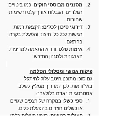
מסננים מבוססי חוקים
: כמו ביטויים 
רגולריים, הגבלות אורך קלט ורשימות 
שחורות.
דירוגי סיכון לכלים:
 הקצאת רמות 
רגישות לכל כלי חיצוני והפעלת בקרה 
בהתאם.
אימות פלט
: ווידוא התאמה למדיניות 
הארגונית ולסגנון הנדרש.
פיקוח אנושי ומסלולי הסלמה
גם סוכן מתוכנן היטב עלול להיתקל 
באי־ודאות. לכן המדריך ממליץ לשלב 
אסטרטגיות "אדם בלולאה":
ספי כשל
: במקרה של רצפים שגויים 
או כשלים חוזרים בהפעלת כלים.
פעולות רגישות
: ביצוע פעולות בלתי 
הפיכות יועבר לגורם אנושי.
גישה זו מאפשרת אימוץ הדרגתי ובניית 
אמון במערכת לאורך זמן.