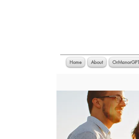
Home
About
OrManorGP