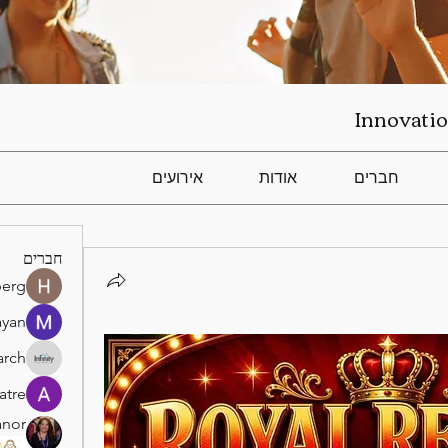
Innovatio
חברים
אודות
אירועים
חברים
berg
ayan
arch
atre
anor
)