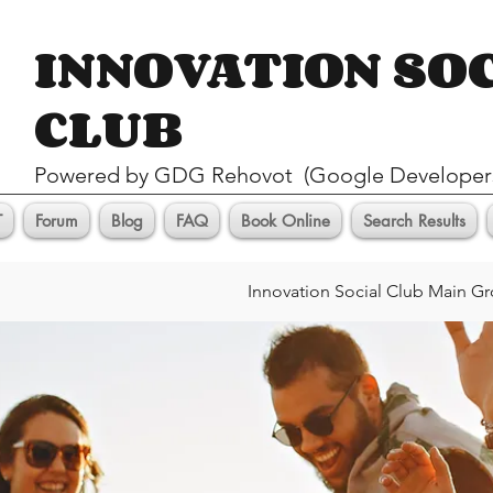
INNOVATION SO
CLUB
Pow
ered by GDG Rehovot (Google Developer
T
Forum
Blog
FAQ
Book Online
Search Results
Innovation Social Club Main G