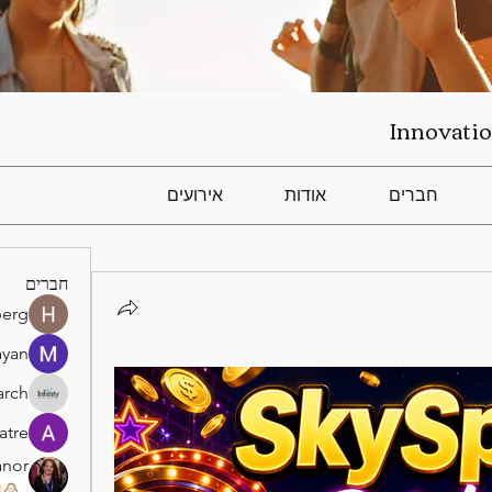
Innovatio
חברים
אודות
אירועים
חברים
berg
ayan
arch
atre
anor
)