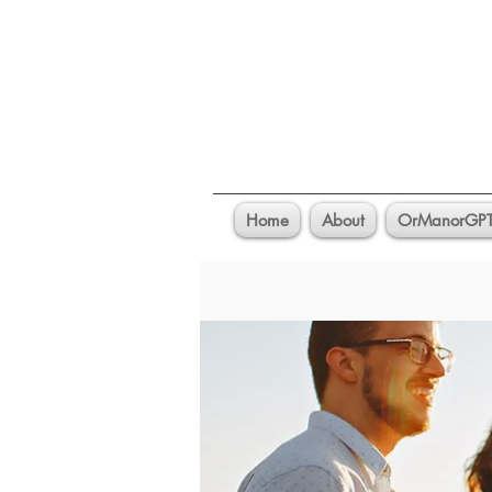
Home
About
OrManorGP