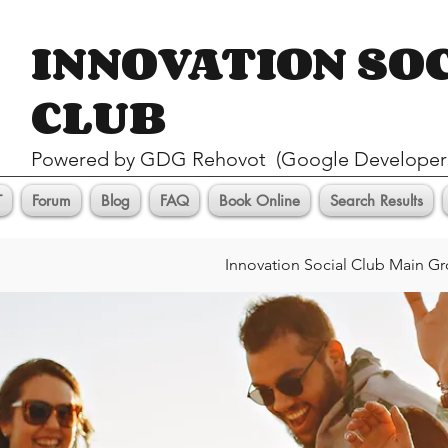
INNOVATION SO
CLUB
Pow
ered by GDG Rehovot (Google Developer
T
Forum
Blog
FAQ
Book Online
Search Results
Innovation Social Club Main G