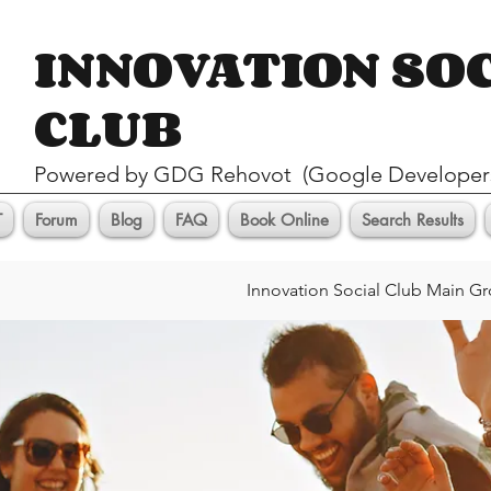
INNOVATION SO
CLUB
Pow
ered by GDG Rehovot (Google Developer
T
Forum
Blog
FAQ
Book Online
Search Results
Innovation Social Club Main G