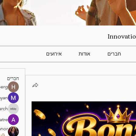
Innovatio
חברים
אודות
אירועים
חברים
berg
ayan
arch
atre
anor
)