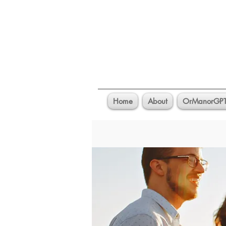
Home
About
OrManorGP