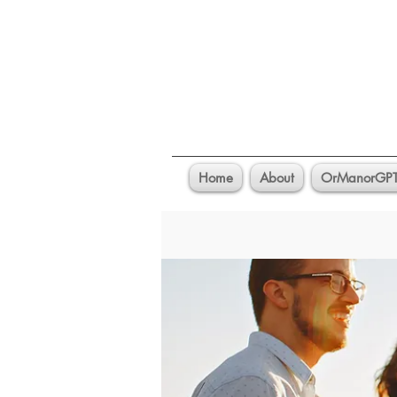
Home
About
OrManorGP