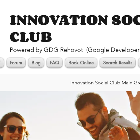
INNOVATION SO
CLUB
Pow
ered by GDG Rehovot (Google Developer
T
Forum
Blog
FAQ
Book Online
Search Results
Innovation Social Club Main G