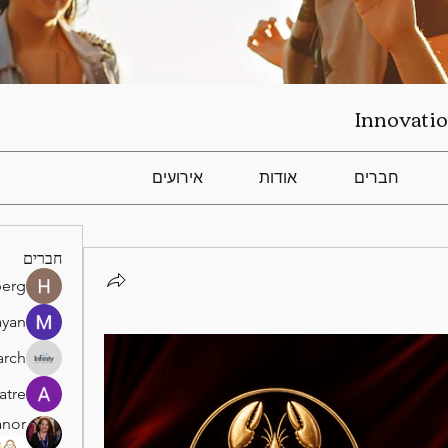
Innovatio
חברים
אודות
אירועים
חברים
berg
ayan
arch
atre
anor
)