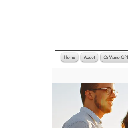
Home
About
OrManorGP