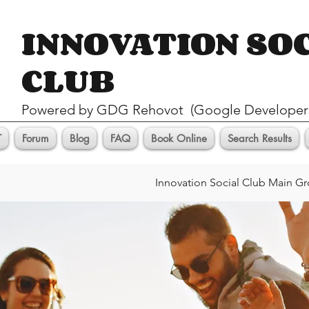
INNOVATION SO
CLUB
Pow
ered by GDG Rehovot (Google Developer
T
Forum
Blog
FAQ
Book Online
Search Results
Innovation Social Club Main G