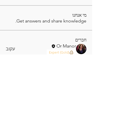
מי אנחנו
Get answers and share knowledge.
חברים
Or Manor
עקוב
Expert (Gold)
gamblex
עקוב
gamblex
pratikshadatabridge
עקוב
pratikshadatabridge
Yashodhan Alandkar
עקוב
Ram Vasekar
עקוב
לצפייה בכל החברים (6)